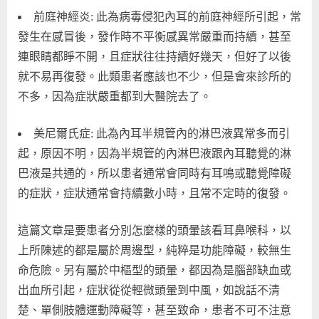
前庭神經炎: 此為病毒侵犯內耳的前庭神經所引起，常
發生在感冒後，發作時不平衡感異常嚴重而持續，甚至
連眼睛都睜不開，且症狀往往持續好幾天，但好了以後
就不易再復發。此類患者應該也不少，但是會來診所的
不多，因為症狀嚴重都到大醫院去了。
美尼爾氏症: 此為內耳半規管內的淋巴液異常多而引
起，原因不明，因為半規管的內淋巴液跟內耳聽覺的淋
巴液是共通的，所以患者通常會同時有耳鳴或聽覺障礙
的症狀，症狀通常會持續數小時，且常不定時的復發。
這篇文章是要患者分別怎麼樣的頭暈該看耳鼻喉科，以
上所陳述的都是屬於周邊型，純粹是功能障礙，較無生
命危險。另有屬於中樞型的頭暈，都因為是腦部缺血或
出血所引起，症狀從從輕微頭暈到中風，如說話不清
楚、單側肢體運動障礙等，甚至致命，患者不可不注意