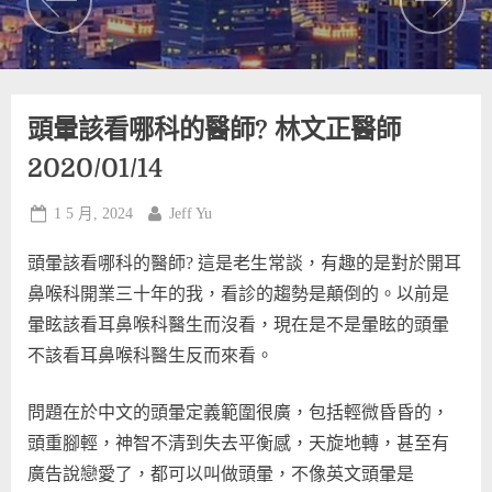
頭暈該看哪科的醫師? 林文正醫師
2020/01/14
Posted
By
1 5 月, 2024
Jeff Yu
on
頭暈該看哪科的醫師? 這是老生常談，有趣的是對於開耳
鼻喉科開業三十年的我，看診的趨勢是顛倒的。以前是
暈眩該看耳鼻喉科醫生而沒看，現在是不是暈眩的頭暈
不該看耳鼻喉科醫生反而來看。
問題在於中文的頭暈定義範圍很廣，包括輕微昏昏的，
頭重腳輕，神智不清到失去平衡感，天旋地轉，甚至有
廣告說戀愛了，都可以叫做頭暈，不像英文頭暈是