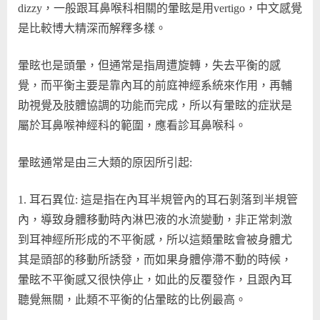
dizzy，一般跟耳鼻喉科相關的暈眩是用vertigo，中文感覺
是比較博大精深而解釋多樣。
暈眩也是頭暈，但通常是指周遭旋轉，失去平衡的感
覺，而平衡主要是靠內耳的前庭神經系統來作用，再輔
助視覺及肢體協調的功能而完成，所以有暈眩的症狀是
屬於耳鼻喉神經科的範圍，應看診耳鼻喉科。
暈眩通常是由三大類的原因所引起:
耳石異位: 這是指在內耳半規管內的耳石剝落到半規管
內，導致身體移動時內淋巴液的水流變動，非正常刺激
到耳神經所形成的不平衡感，所以這類暈眩會被身體尤
其是頭部的移動所誘發，而如果身體停滯不動的時候，
暈眩不平衡感又很快停止，如此的反覆發作，且跟內耳
聽覺無關，此類不平衡的佔暈眩的比例最高。