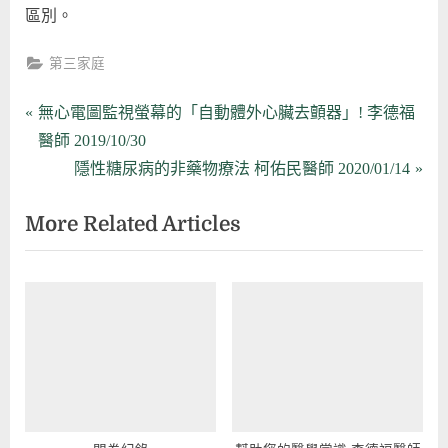
區別。
第三家庭
文
P
無心電圖監視螢幕的「自動體外心臟去顫器」! 李德福
r
醫師 2019/10/30
章
e
N
隱性糖尿病的非藥物療法 柯佑民醫師 2020/01/14
導
v
e
More Related Articles
i
x
覽
o
t
u
P
s
o
P
s
o
t
s
:
t
: