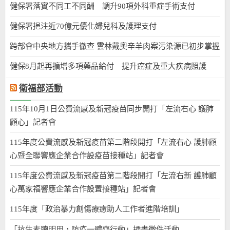
健保署落實不同工不同酬 調升90項外科重症手術支付
健保署挹注近70億元優化婦兒科及護理支付
跨部會中央地方攜手徹查 雲林戴奧辛羊肉案污染源已初步掌握
健保8月起再擴增多項藥品給付 提升癌症及重大疾病照護
衛福部活動
115年10月1日公費流感及新冠疫苗同步開打「左流右心 護肺
顧心」記者會
115年度公費流感及新冠疫苗第二階段開打「左流右心 護肺顧
心暨全聯響應企業合作設疫苗接種站」記者會
115年度公費流感及新冠疫苗第二階段開打「左流右新 護肺顧
心萬家福響應企業合作設置接種站」記者會
115年度「政治暴力創傷療癒助人工作者進階培訓」
「抗生素聰明用，防疫一體齊行動」插畫徵件活動