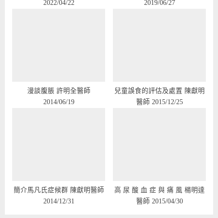
2022/04/22
2019/06/27
:
漫談腹脹 許明全醫師
兒童誤食的評估及處置 陳獻明
2014/06/19
醫師 2015/12/25
簡介馬凡氏症候群 陳獻明醫師
高 尿 酸 血 症 與 痛 風 楊明達
2014/12/31
醫師 2015/04/30