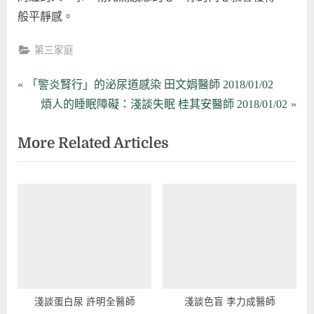
般平靜感。
第三家庭
文
P
「警炎腎行」的泌尿道感染 田文娟醫師 2018/01/02
r
N
煩人的睡眠障礙：淺談失眠 桂其安醫師 2018/01/02
章
e
e
More Related Articles
導
v
x
i
t
覽
o
P
u
o
s
s
P
t
o
:
s
t
淺談蛋白尿 許明全醫師
淺談色盲 李力成醫師