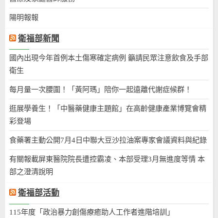
陽明報報
衛福部新聞
國內出現今年首例本土傷寒確定病例 籲請民眾注意飲食及手部
衛生
每月量一次腰圍！「黃阿瑪」陪你一起遠離代謝症候群！
逛展學養生！「中醫藥健康主題館」在高齡健康產業博覽會精
彩登場
食藥署主動公開7月4日中聯大豆沙拉油案專家會議資料與紀錄
有關報載屏東醫院院長遭控霸凌、本部受理3月無進度等情 本
部之澄清說明
衛福部活動
115年度「政治暴力創傷療癒助人工作者進階培訓」