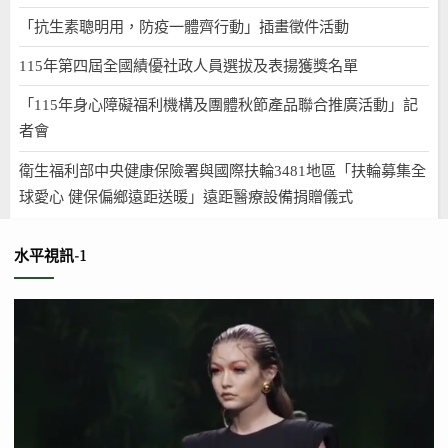
「抗生素聰明用，防疫一體齊行動」插畫徵件活動
115年第四屆全國績優社政人員選拔及表揚獲獎名單
「115年身心障礙福利機構及團體秋節產品聯合推廣活動」記
者會
衛生福利部中央健康保險署與國際扶輪3481地區「扶輪募集全
球愛心 健保偏鄉遠距送暖」遠距醫療設備捐贈儀式
水平視訊-1