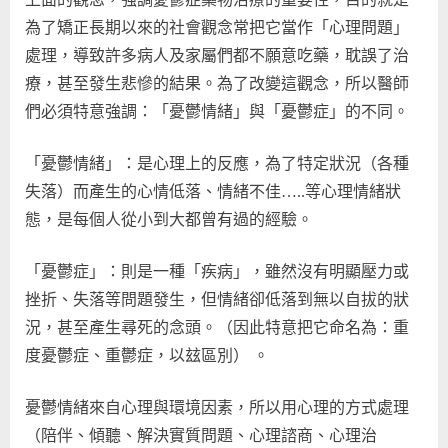
為了矯正長期以來的社會觀念常把它當作「心理問題」
處理，導致許多病人及家屬們都不願意吃藥，耽誤了治
療，甚至發生悲慘的結果。為了改變這觀念，所以醫師
們必須特意強調：「憂鬱情緒」與「憂鬱症」的不同。
「憂鬱情緒」：是心理上的反應，為了特定狀況（各種
失落）而產生的心情低落、情緒不佳…..等心理情緒狀
態，是每個人從小到大都曾有過的經驗。
「憂鬱症」：則是一種「疾病」，雖然沒有明顯壓力或
挫折、失落等問題發生，但情緒卻低落到無以自拔的狀
況，甚至產生尋死的念頭。（因此特意把它命名為：重
度憂鬱症、重鬱症，以玆區別） 。
憂鬱情緒來自心理與環境因素，所以用心理的方式處理
（陪伴、傾聽、解決實質問題、心理諮商、心理治