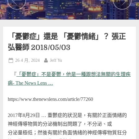
「憂鬱症」還是 「憂鬱情緒」？ 張正
弘醫師 2018/05/03
Posted
By
26 4 月, 2024
Jeff Yu
on
『
「憂鬱症」不是憂鬱，他是一種跟想法無關的生理疾
病- The News Lens …
https://www.thenewslens.com/article/77260
‎2017年8月29日 … 重鬱症的狀況是，有關於正面情緒的
神經傳導物質的分泌機制出問題了，不分泌、或
分泌量極低；然後有關於負面情緒的神經傳導物質狂分