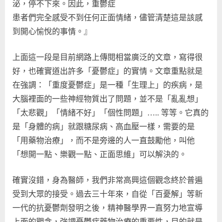
泌，停不下來。因此，重鬱症
患者們完全感受不到任何正面情緒，儘管清楚這是該感
到開心愉悅的事情。』
上面這一段是目前網路上傳閱相當廣泛的文章，寫得很
好，也確實道出許多「憂鬱症」的實情。文章重點就是
在強調：「重度憂鬱症」是一種「生理上」的疾病，是
大腦裡面的一些神經物質出了問題，並不是「亂亂想」
「太悲觀」「情緒不好」「個性問題」….. 等等。它真的
是「身體的病」就跟糖尿病、高血壓一樣，需要的是
「用藥物治療」，而不是旁邊的人一直鼓勵他，叫他
「想開一點、樂觀一點、正面思維」可以解決的。
確實沒錯，身為醫師，我們非常高興這個觀念終於普遍
受到大眾的接受。過去三十年來，自從「百憂解」等新
一代的抗憂鬱劑發明之後，精神醫學界一直努力地宣導
上面的觀念，強調憂鬱症藥物治療的重要性，目的就是