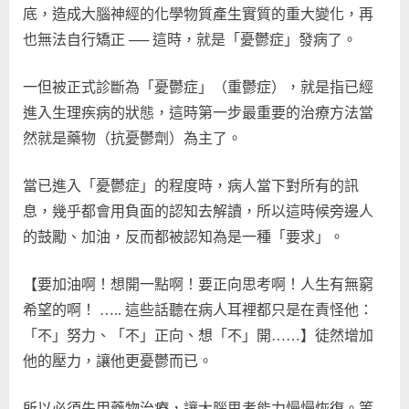
底，造成大腦神經的化學物質產生實質的重大變化，再
也無法自行矯正 ── 這時，就是「憂鬱症」發病了。
一但被正式診斷為「憂鬱症」（重鬱症），就是指已經
進入生理疾病的狀態，這時第一步最重要的治療方法當
然就是藥物（抗憂鬱劑）為主了。
當已進入「憂鬱症」的程度時，病人當下對所有的訊
息，幾乎都會用負面的認知去解讀，所以這時候旁邊人
的鼓勵、加油，反而都被認知為是一種「要求」。
【要加油啊！想開一點啊！要正向思考啊！人生有無窮
希望的啊！ ….. 這些話聽在病人耳裡都只是在責怪他：
「不」努力、「不」正向、想「不」開……】徒然增加
他的壓力，讓他更憂鬱而已。
所以必須先用藥物治療，讓大腦思考能力慢慢恢復。等