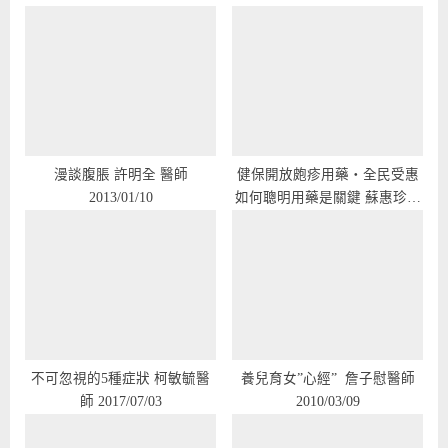
u
P
s
o
P
s
o
t
s
:
t
:
漫談腹脹 許明全 醫師
健保開放皰疹用藥‧全民受惠
2013/01/10
如何聰明用藥是關鍵 蘇惠珍醫
師 2018/12/21
不可忽視的5種症狀 柯敏毓醫
養兒育女”心經” 詹子慰醫師
師 2017/07/03
2010/03/09