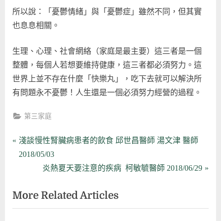
所以說：「憂鬱情緒」與「憂鬱症」雖然不同，但其實
也息息相關。
生理、心理、社會網絡（家庭是最主要）這三者是一個
整體，每個人若想要維持健康，這三者都必須努力。這
世界上並不存在什麼「快樂丸」，吃下去就可以解決所
有問題永不憂鬱！人生還是一個必須努力經營的過程。
第三家庭
文
P
淺談慢性腎臟病患者的飲食 邱世昌醫師 湯文津 醫師
r
2018/05/03
章
e
N
炎熱夏天要注意的疾病 柯敏毓醫師 2018/06/29
導
v
e
More Related Articles
i
x
覽
o
t