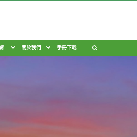
Toggle
Toggle
請
關於我們
手冊下載
Toggle
sub-
sub-
menu
menu
search
form
Toggle
Toggle
oggle
sub-
sub-
b-
menu
menu
enu
Toggle
sub-
menu
Toggle
oggle
sub-
b-
menu
enu