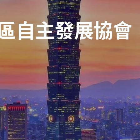
Toggle
sub-
T
menu
su
m
T
su
m