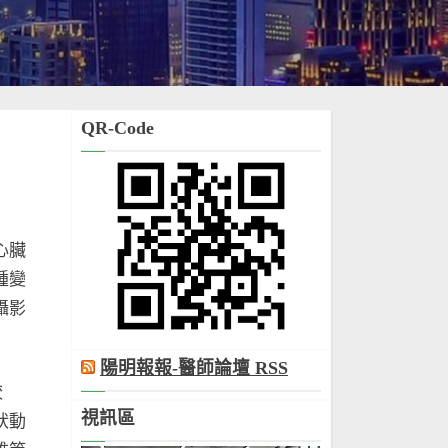
QR-Code
心臟
腫變
攝影
陽明報報-醫師論壇 RSS
較
視訊區
狀動