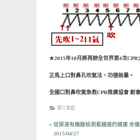
★
2015
年10月將再辦全世界第4次CP
正馬上口對鼻孔吹氣法，功德無量。
全國口對鼻吹氣急救CPR推廣協會 創
第三家庭
文
P
從尿液有機酸檢測看腸道的健康 余
r
2015/04/27