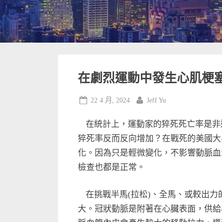
在劇烈運動中發生心肌梗塞、猝
Posted
By
22 4 月, 2024
Jeff Yu
on
在統計上，運動家的猝死死亡率是非運
猝死率反而反向增加？在戰死的美國大
化。因為只是輕微變化，不影響動脈血
檢查也都是正常。
在挑戰半馬(拉松)、全馬、或較出力
大。冠狀動脈是附著在心臟表面，供給