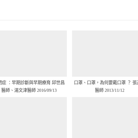
x
t
P
o
s
t
:
症 ：早期診斷與早期療育 邱世昌
口罩、口罩，為何要戴口罩 ？ 張正弘
醫師、湯文津醫師 2016/09/13
醫師 2013/11/12