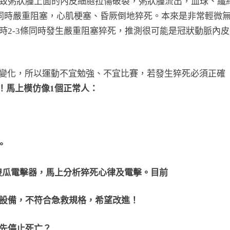
致粥狀腫上面的內皮細胞拉傷破裂，粥狀腫流出，血球、纖
管同時嚴重阻塞，心肌梗塞、昏厥倒地猝死。本來是非常輕微
時2-3條同時發生嚴重阻塞猝死，推測很可能是冠狀動脈內皮
變化，所以運動不宜勉強、不宜比賽，若發生猝死必須正確
！馬上模仿像1個正常人：
。
傻瓜電擊器，馬上分析猝死心律及電擊。目前
設備，不符合急救規格，希望改進！
先停止死亡？