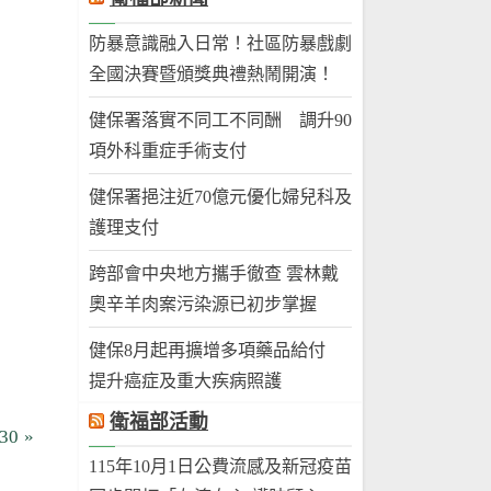
防暴意識融入日常！社區防暴戲劇
全國決賽暨頒獎典禮熱鬧開演！
健保署落實不同工不同酬 調升90
項外科重症手術支付
健保署挹注近70億元優化婦兒科及
護理支付
跨部會中央地方攜手徹查 雲林戴
奧辛羊肉案污染源已初步掌握
健保8月起再擴增多項藥品給付
提升癌症及重大疾病照護
衛福部活動
30
115年10月1日公費流感及新冠疫苗