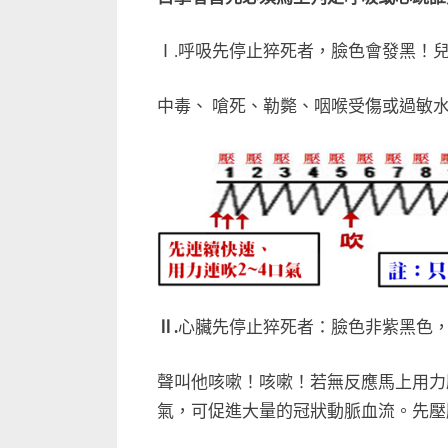
Ⅰ.呼吸先停止猝死者，臉色會發黑！
中毒、 嗆死、勒斃、咽喉受傷或過敏
Ⅱ.
心臟先停止猝死者：臉色非紫黑色，
聲叫他咳嗽！咳嗽！若無反應馬上用力
氣，可促進大量的冠狀動脈血流。先壓