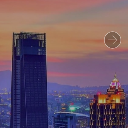
oggle
b-
enu
oggle
b-
enu