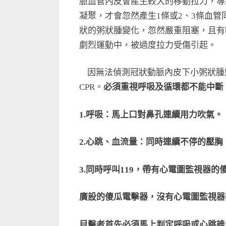
脈血管內皮會產生較大的移動拉力，導
凝聚，才會忽然產生1條或2、3條血
狀的粥狀腫變化，忽然嚴重阻塞，且有
劇烈運動中，被過度拉力受傷引起。
因無法偵測冠狀動脈內皮下小粥狀腫
CPR。
必須重視呼吸及循環都不能中斷
1.
呼吸：馬上口對鼻孔連續用力吹氣。
2.
心跳、血流量：同時連續不停的壓胸
3.
同時呼叫119，帶有心電圖監視器的
廣設的傻瓜電擊器，沒有心電圖監視器
目擊者首先必須馬上判定呼吸或心跳誰