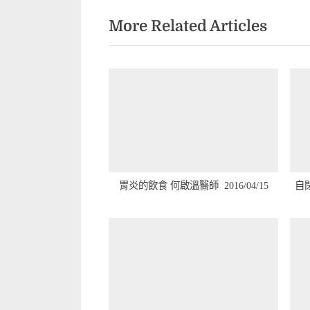
章
e
More Related Articles
v
導
i
覽
o
u
s
P
o
s
t
胃炎的飲食 何啟溫醫師 2016/04/15
自閉
: