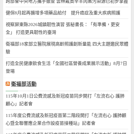
跨部會中央地方攜手徹查 雲林戴奧辛羊肉案污染源已初步掌握
健保8月起再擴增多項藥品給付 提升癌症及重大疾病照護
視察屏東縣2026城鎮韌性演習 張秘書長：「有準備，更安
全」 打造更具韌性的臺灣
衛福部18家部立醫院展現高齡照護創新量能 四大主題邀民眾體
驗
打造全民健康飲食生活「全國社區營養成果展示活動」8月7日
登場
衛福部活動
115年10月1日公費流感及新冠疫苗同步開打「左流右心 護肺
顧心」記者會
115年度公費流感及新冠疫苗第二階段開打「左流右心 護肺顧
心暨全聯響應企業合作設疫苗接種站」記者會