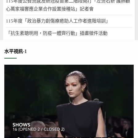
115年度公費流感及新冠疫苗第二階段開打「左流右新 護肺顧
心萬家福響應企業合作設置接種站」記者會
115年度「政治暴力創傷療癒助人工作者進階培訓」
「抗生素聰明用，防疫一體齊行動」插畫徵件活動
水平視訊-1