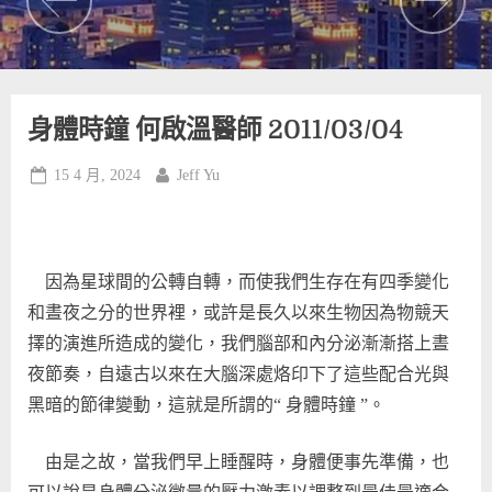
身體時鐘 何啟溫醫師 2011/03/04
Posted
By
15 4 月, 2024
Jeff Yu
on
因為星球間的公轉自轉，而使我們生存在有四季變化
和晝夜之分的世界裡，或許是長久以來生物因為物競天
擇的演進所造成的變化，我們腦部和內分泌漸漸搭上晝
夜節奏，自遠古以來在大腦深處烙印下了這些配合光與
黑暗的節律變動，這就是所謂的“ 身體時鐘 ”。
由是之故，當我們早上睡醒時，身體便事先準備，也