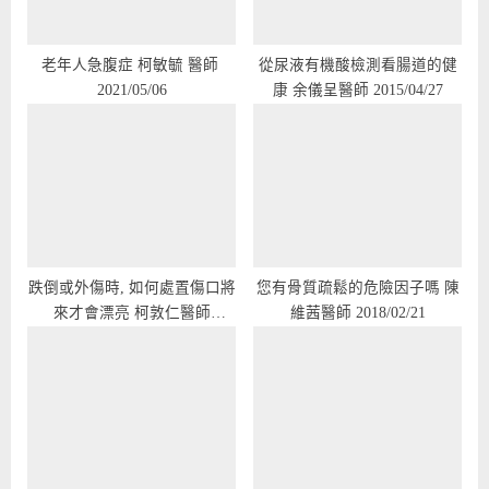
o
:
s
t
老年人急腹症 柯敏毓 醫師
從尿液有機酸檢測看腸道的健
2021/05/06
康 余儀呈醫師 2015/04/27
:
跌倒或外傷時, 如何處置傷口將
您有骨質疏鬆的危險因子嗎 陳
來才會漂亮 柯敦仁醫師
維茜醫師 2018/02/21
2016/12/28