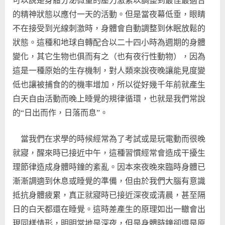
可以說是身體分泌微量的壓力激素以調整到最佳最適合
的精神狀態以應付一天的活動。但是當夜幕低垂，眼睛
不在接受到光線刺激時，身體會自動調整到休眠放鬆的
狀態。這種和地球自轉配合以二十四小時為週期的身體
變化，其它生物也俱而有之（也有夜行性動物），因為
這是一種原始的生存機制，對人類來說夜晚讓能見度變
低也讓被捕食的的機率增加，所以從好幾千年前就產生
白天自由活動而晚上睡覺的規律循環，也就是我們常說
的“日出而作，日落而息”。
當我們在求學的時候經常為了考試或是玩電動而很晚
就寢，醒來時已接近中午，這種習慣經常會造成干擾生
理節律造成身體時鐘的紊亂。因本來夜晚來臨時身體已
漸漸調適到休息或睡覺的準備，但由於我們大腦有意識
抵抗身體疲累，真正就寢時已接近深夜或清晨，甚至隔
日的白天都還在睡覺。這時差產生的原理如出一轍會出
現同樣情形，明明當地是深夜，但是身體時鐘卻還是原