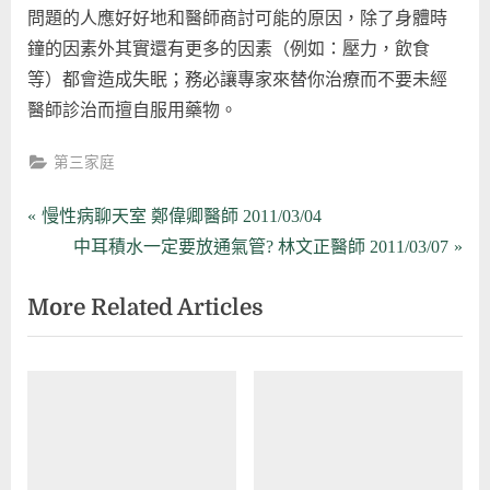
問題的人應好好地和醫師商討可能的原因，除了身體時
鐘的因素外其實還有更多的因素（例如：壓力，飲食
等）都會造成失眠；務必讓專家來替你治療而不要未經
醫師診治而擅自服用藥物。
第三家庭
文
P
慢性病聊天室 鄭偉卿醫師 2011/03/04
r
N
中耳積水一定要放通氣管? 林文正醫師 2011/03/07
章
e
e
More Related Articles
導
v
x
i
t
覽
o
P
u
o
s
s
P
t