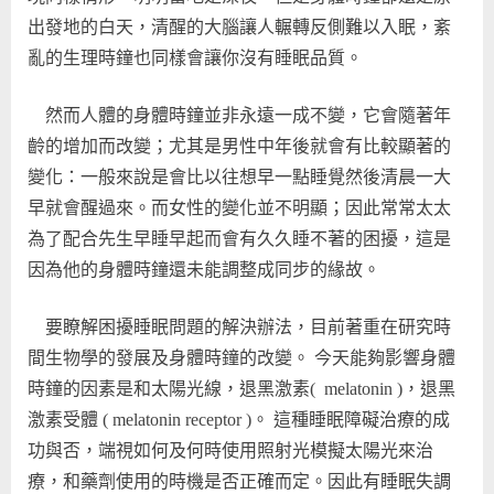
出發地的白天，清醒的大腦讓人輾轉反側難以入眠，紊
亂的生理時鐘也同樣會讓你沒有睡眠品質。
然而人體的身體時鐘並非永遠一成不變，它會隨著年
齡的增加而改變；尤其是男性中年後就會有比較顯著的
變化：一般來說是會比以往想早一點睡覺然後清晨一大
早就會醒過來。而女性的變化並不明顯；因此常常太太
為了配合先生早睡早起而會有久久睡不著的困擾，這是
因為他的身體時鐘還未能調整成同步的緣故。
要瞭解困擾睡眠問題的解決辦法，目前著重在研究時
間生物學的發展及身體時鐘的改變。 今天能夠影響身體
時鐘的因素是和太陽光線，退黑激素( melatonin )，退黑
激素受體 ( melatonin receptor )。 這種睡眠障礙治療的成
功與否，端視如何及何時使用照射光模擬太陽光來治
療，和藥劑使用的時機是否正確而定。因此有睡眠失調