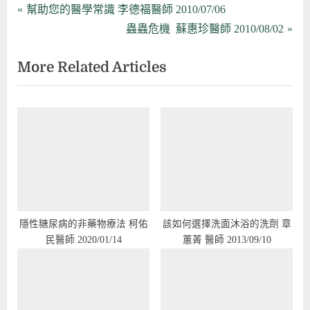
文
P
幫助您的醫學常識 李德福醫師 2010/07/06
r
N
蟲蟲危機 蘇惠珍醫師 2010/08/02
章
e
e
More Related Articles
導
v
x
i
t
覽
o
P
u
o
s
s
P
t
o
:
s
t
隱性糖尿病的非藥物療法 柯佑
該如何選擇洗面沐浴的洗劑 章
民醫師 2020/01/14
蕙菁 醫師 2013/09/10
: