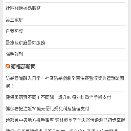
社區關懷據點服務
第三家庭
自我照護
醫療及家庭醫師服務
陽明報報
衛福部新聞
防暴意識融入日常！社區防暴戲劇全國決賽暨頒獎典禮熱鬧開
演！
健保署落實不同工不同酬 調升90項外科重症手術支付
健保署挹注近70億元優化婦兒科及護理支付
跨部會中央地方攜手徹查 雲林戴奧辛羊肉案污染源已初步掌握