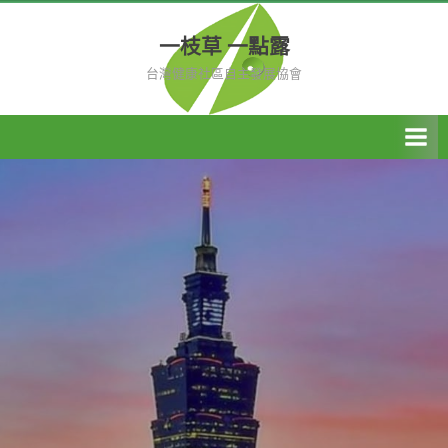
Skip
to
一枝草 一點露
content
台灣健康社區自主發展協會