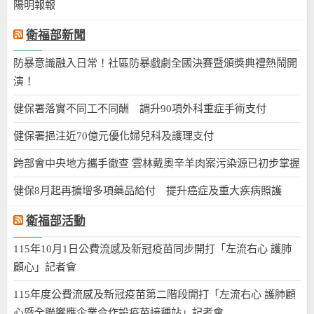
陽明報報
衛福部新聞
防暴意識融入日常！社區防暴戲劇全國決賽暨頒獎典禮熱鬧開
演！
健保署落實不同工不同酬 調升90項外科重症手術支付
健保署挹注近70億元優化婦兒科及護理支付
跨部會中央地方攜手徹查 雲林戴奧辛羊肉案污染源已初步掌握
健保8月起再擴增多項藥品給付 提升癌症及重大疾病照護
衛福部活動
115年10月1日公費流感及新冠疫苗同步開打「左流右心 護肺
顧心」記者會
115年度公費流感及新冠疫苗第二階段開打「左流右心 護肺顧
心暨全聯響應企業合作設疫苗接種站」記者會