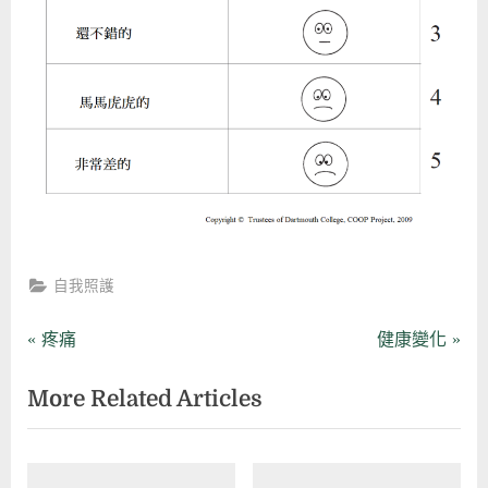
自我照護
文
P
N
疼痛
健康變化
r
e
章
More Related Articles
e
x
導
v
t
i
P
覽