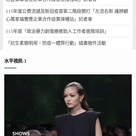
115年度公費流感及新冠疫苗第二階段開打「左流右新 護肺顧
心萬家福響應企業合作設置接種站」記者會
115年度「政治暴力創傷療癒助人工作者進階培訓」
「抗生素聰明用，防疫一體齊行動」插畫徵件活動
水平視訊-1