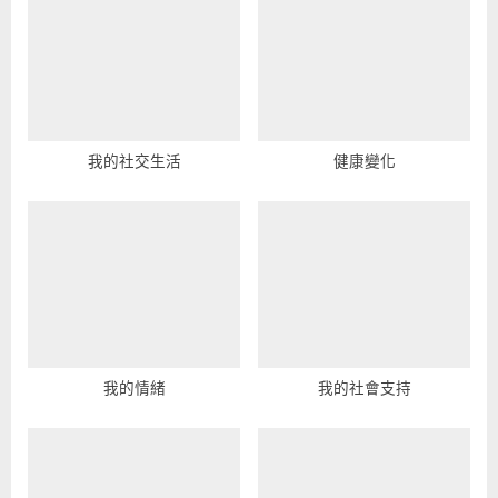
o
o
u
s
s
t
P
:
o
s
我的社交生活
健康變化
t
:
我的情緒
我的社會支持